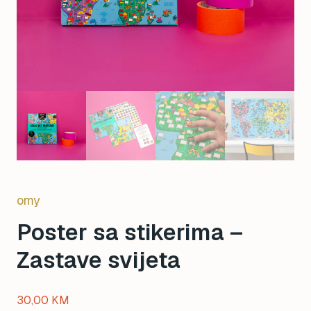
omy
Poster sa stikerima –
Zastave svijeta
30,00
KM