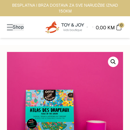
BESPLATNA I BRZA DOSTAVA ZA SVE NARUDŽBE IZNAD
150KM
0
Shop
0,00
KM