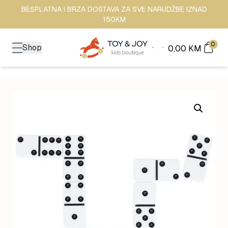
BESPLATNA I BRZA DOSTAVA ZA SVE NARUDŽBE IZNAD
150KM
0
Shop
0,00
KM