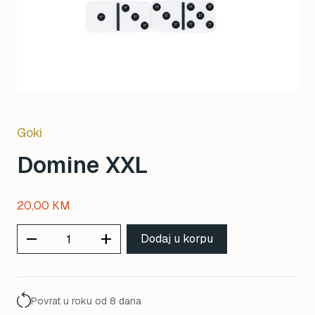
Goki
Domine XXL
20,00
KM
remove
add
Dodaj u korpu
Povrat u roku od 8 dana