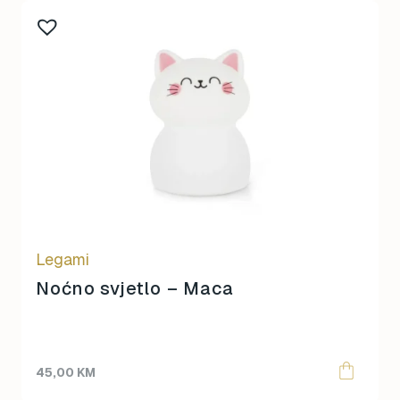
Souza
Sterntaler
Sticky Lemon
Super Petit
Teddy Hermann
Topmark
Tuban
Yuko.B
Legami
Noćno svjetlo – Maca
45,00
KM