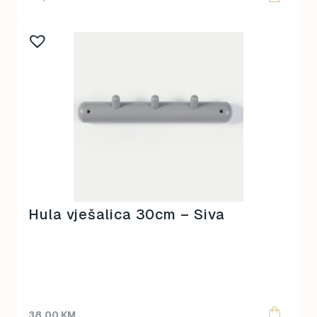
Hula vješalica 30cm – Siva
38,00
KM