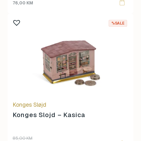
76,00
KM
%SALE
Konges Sløjd
Konges Slojd – Kasica
Original
Current
85,00
KM