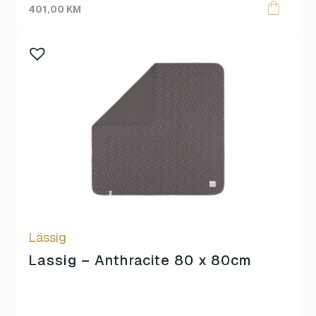
price
price
401,00
KM
was:
is:
535,00 KM.
401,00 KM.
Lässig
Lassig – Anthracite 80 x 80cm