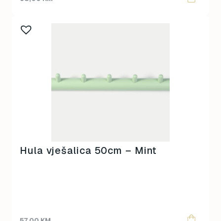
Hula vješalica 50cm – Mint
57,00
KM