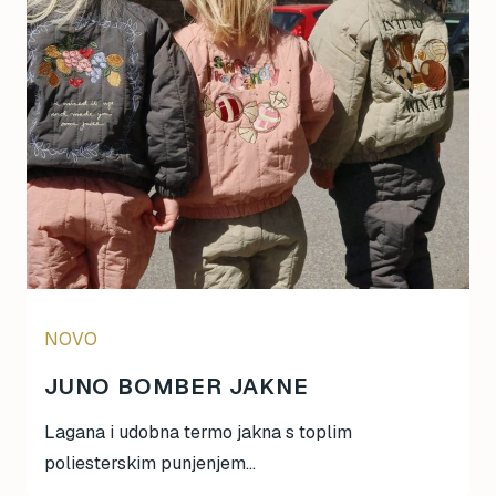
Magna-Tiles
Maileg
Mideer
Mimi & Lula
mjolk
Moulin Roty
Oh Yeah!
omy
Papo
Ravensburger
Rolife
Schleich
NOVO
Scoot & Ride
JUNO BOMBER JAKNE
SentoSphere
Small Foot
Lagana i udobna termo jakna s toplim
Smart Games
poliesterskim punjenjem...
Sophie La Girafe