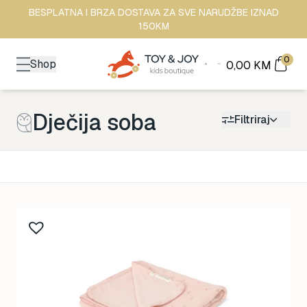
BESPLATNA I BRZA DOSTAVA ZA SVE NARUDŽBE IZNAD
150KM
0
Shop
0,00
KM
Dječija soba
Filtriraj
Kategorija
Back to School
161
Brendovi
478
Kutak za odrasle
70
Zimske radosti
94
Šetnja
529