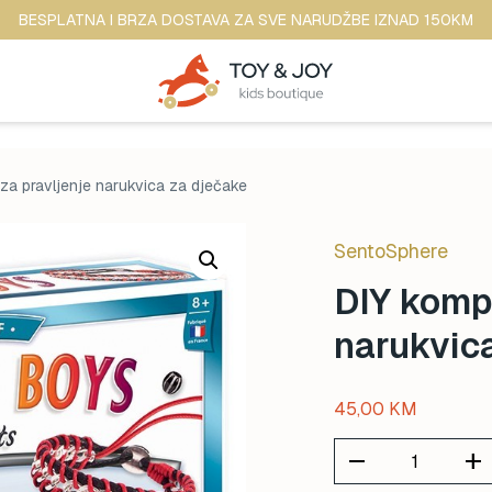
BESPLATNA I BRZA DOSTAVA ZA SVE NARUDŽBE IZNAD 150KM
za pravljenje narukvica za dječake
SentoSphere
DIY kompl
narukvic
45,00
KM
remove
add