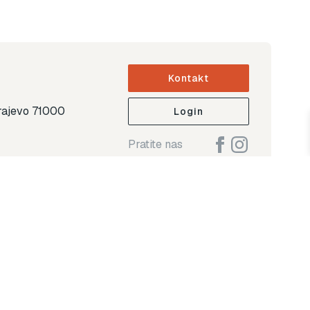
Kontakt
arajevo 71000
Login
Pratite nas
ap