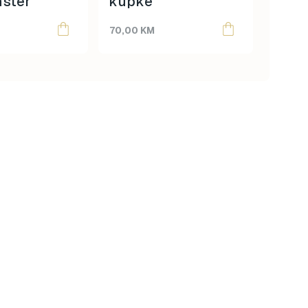
ster
kupke
boja
70,00
KM
20,00