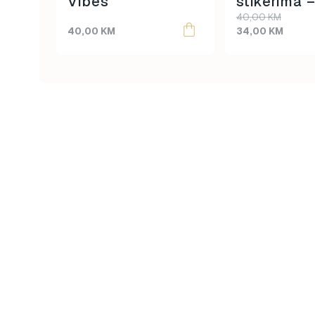
Vibes
stikerima 
Original
Current
40,00
KM
price
price
40,00
KM
34,00
KM
was:
is:
40,00 KM.
34,00 KM.