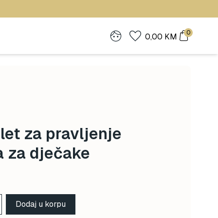
0
0,00
KM
et za pravljenje
a za dječake
Dodaj u korpu