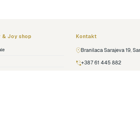
 & Joy shop
Kontakt
ale
Branilaca Sarajeva 19, S
+387 61 445 882
ja
ga
Pronađi nas na Google m
ija soba
jenje
dovi
o