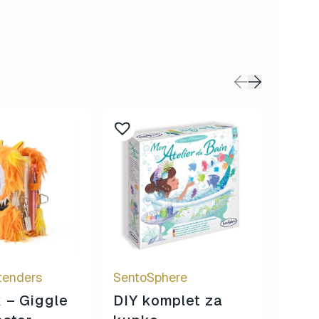
tenders
SentoSphere
Raven
 – Giggle
DIY komplet za
Pas 