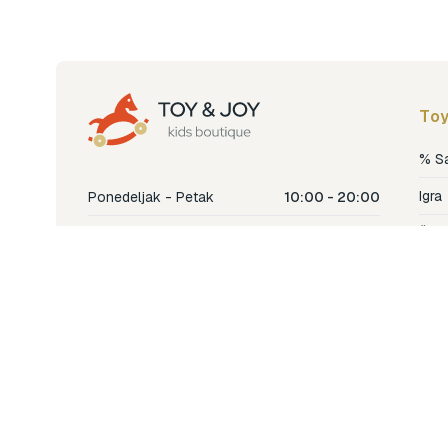
Toy
% S
Igra
Ponedeljak - Petak
10:00 - 20:00
Šetn
Subota
10:00 - 18:00
Nje
Nedjelja
Ne radimo
Dječ
Hran
Bren
Nov