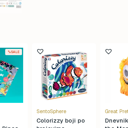
%SALE
SentoSphere
Great Pre
Colorizzy boji po
Dnevnik