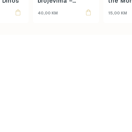
– Dinos
brojevima –
the Mon
Underwater
40,00
KM
15,00
KM