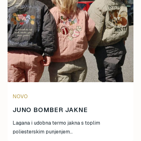
Magna-Tiles
Maileg
Mideer
Mimi & Lula
mjolk
Moulin Roty
Oh Yeah!
omy
Papo
Ravensburger
Rolife
Schleich
NOVO
Scoot & Ride
JUNO BOMBER JAKNE
SentoSphere
Small Foot
Lagana i udobna termo jakna s toplim
Smart Games
poliesterskim punjenjem...
Sophie La Girafe