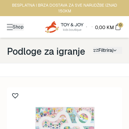
BESPLATNA I BRZA DOSTAVA ZA SVE NARUDŽBE IZNAD
150KM
0
Shop
0,00
KM
Podloge za igranje
Filtriraj
Kategorija
Back to School
161
Brendovi
478
Kutak za odrasle
70
Zimske radosti
94
Šetnja
529