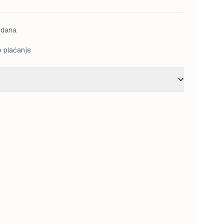
M.
25,50 KM.
 dana
o plaćanje