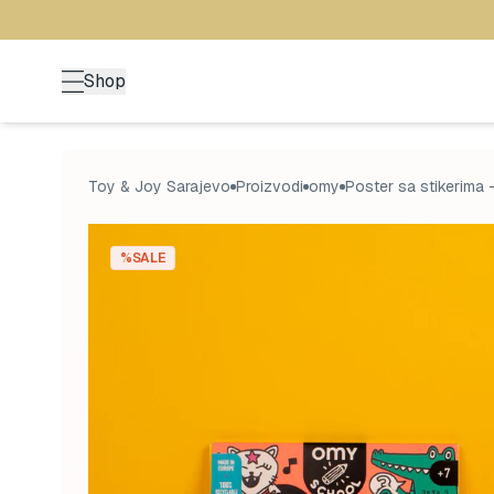
Shop
Toy & Joy Sarajevo
Proizvodi
omy
Poster sa stikerima
%SALE