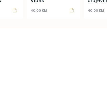
s
Vibes
brojevi
Savana
40,00
KM
40,00
KM