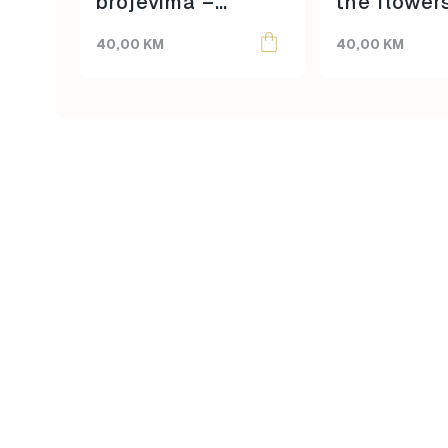
brojevima –
the flower
Unicorn
40,00
KM
40,00
KM