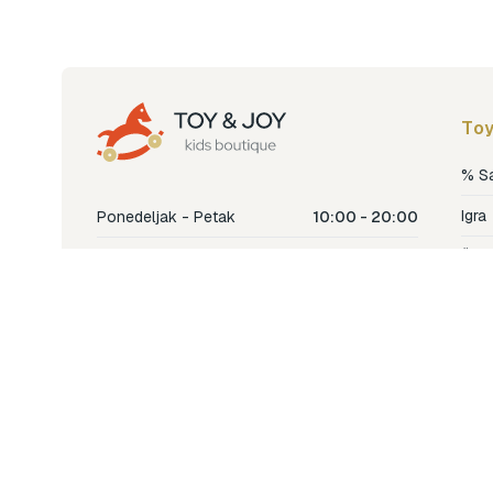
Toy
% S
Igra
Ponedeljak - Petak
10:00 - 20:00
Šetn
Subota
10:00 - 18:00
Nje
Nedjelja
Ne radimo
Dječ
Hran
Bren
Nov