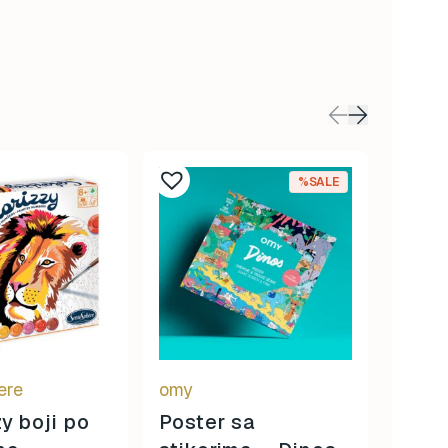
%SALE
ere
omy
Raven
y boji po
Poster sa
Pas 