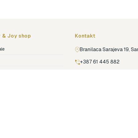
 & Joy shop
Kontakt
ale
Branilaca Sarajeva 19, S
+387 61 445 882
ja
ga
Pronađi nas na Google m
ija soba
jenje
dovi
o