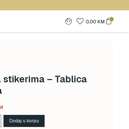
0
0,00
KM
 stikerima – Tablica
a
Current
M
price
Dodaj u korpu
is: