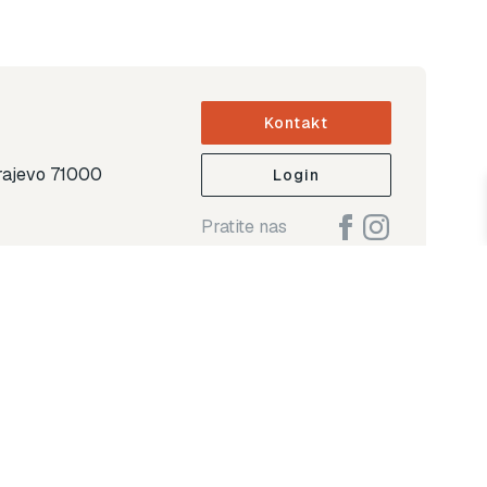
Kontakt
arajevo 71000
Login
Pratite nas
ap