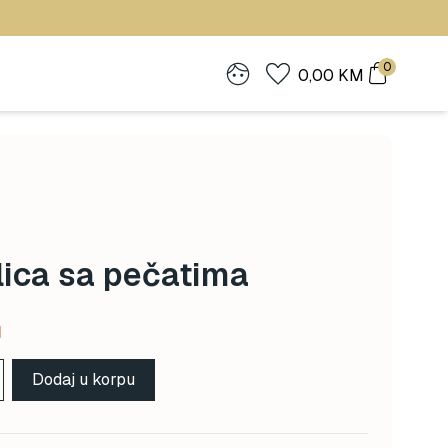
0
0,00
KM
lica sa pečatima
Current
M
price
Dodaj u korpu
is:
14,00 KM.