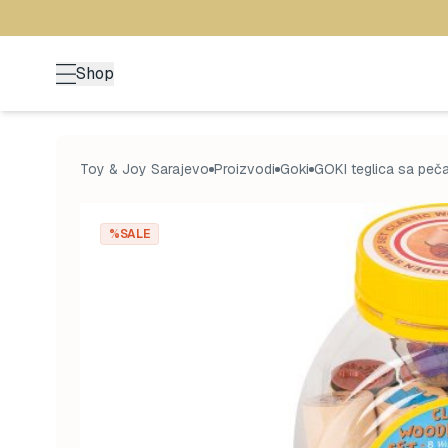
Shop
Toy & Joy Sarajevo
Proizvodi
Goki
GOKI teglica sa peč
%SALE