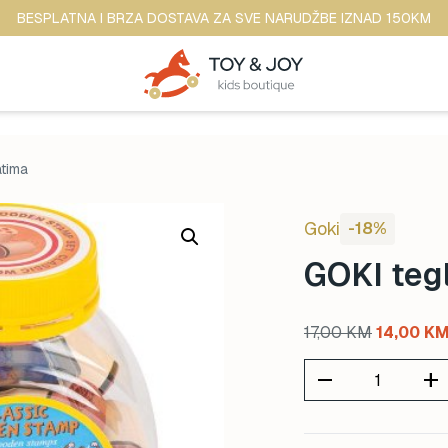
BESPLATNA I BRZA DOSTAVA ZA SVE NARUDŽBE IZNAD 150KM
atima
Goki
-18%
GOKI teg
Original
17,00
KM
14,00
K
price
remove
add
was:
17,00 KM.