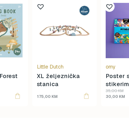
Little Dutch
omy
Forest
XL željeznička
Poster 
stanica
stikeri
Original
Current
35,00
KM
Mitolog
price
price
175,00
KM
30,00
KM
was:
is:
35,00 KM.
30,00 KM.