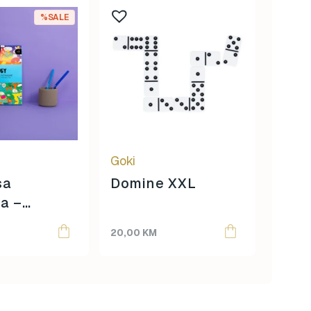
%SALE
Goki
Little
sa
Domine XXL
Litt
ma –
wate
ija
Frie
20,00
KM
20,00