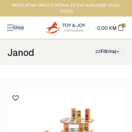
BESPLATNA I BRZA DOSTAVA ZA SVE NARUDŽBE IZNAD
150KM
0
Shop
0,00
KM
Janod
Filtriraj
Kategorija
Back to School
0
Brendovi
0
Kutak za odrasle
0
Zimske radosti
0
Šetnja
0