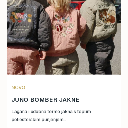
Magna-Tiles
Maileg
Mideer
Mimi & Lula
mjolk
Moulin Roty
Oh Yeah!
omy
Papo
Ravensburger
Rolife
Schleich
NOVO
Scoot & Ride
JUNO BOMBER JAKNE
SentoSphere
Small Foot
Lagana i udobna termo jakna s toplim
Smart Games
poliesterskim punjenjem...
Sophie La Girafe