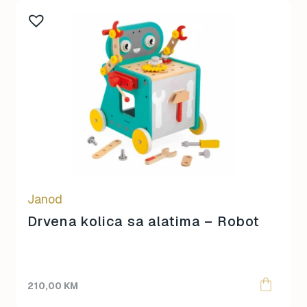
Souza
Sterntaler
Sticky Lemon
Super Petit
Teddy Hermann
Topmark
Tuban
Yuko.B
Janod
Drvena kolica sa alatima – Robot
210,00
KM