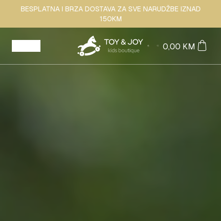
BESPLATNA I BRZA DOSTAVA ZA SVE NARUDŽBE IZNAD
150KM
Shop
0,00
KM