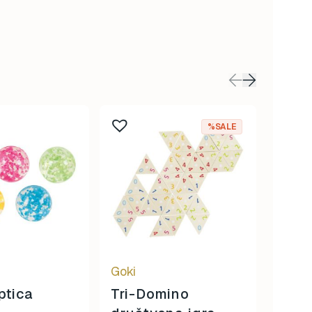
%SALE
Goki
Goki
ptica
Tri-Domino
Veli