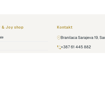
 & Joy shop
Kontakt
ale
Branilaca Sarajeva 19, S
+387 61 445 882
ja
ga
Pronađi nas na Google m
ija soba
jenje
dovi
o