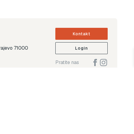
Kontakt
arajevo 71000
Login
Pratite nas
ap