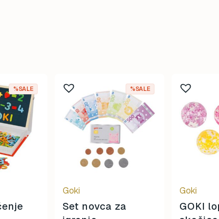
%SALE
%SALE
Goki
Goki
čenje
Set novca za
GOKI lo