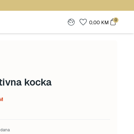
0
0,00
KM
tivna kocka
Current
M
price
is:
M.
72,00 KM.
 dana