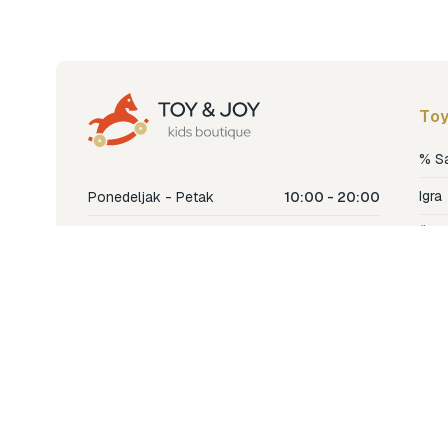
Toy
% S
Igra
Ponedeljak - Petak
10:00 - 20:00
Šetn
Subota
10:00 - 18:00
Nje
Nedjelja
Ne radimo
Dječ
Hran
Bren
Nov