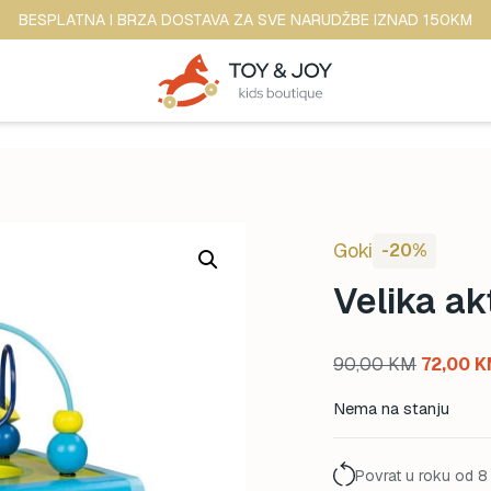
BESPLATNA I BRZA DOSTAVA ZA SVE NARUDŽBE IZNAD 150KM
Goki
-20%
Velika ak
Original
90,00
KM
72,00
K
price
Nema na stanju
was:
90,00 K
Povrat u roku od 8