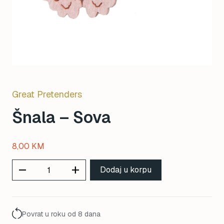
Great Pretenders
Šnala – Sova
8,00
KM
remove
add
Dodaj u korpu
Povrat u roku od 8 dana