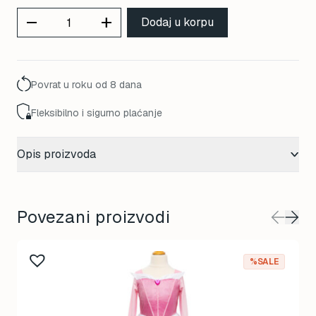
remove
add
Dodaj u korpu
Povrat u roku od 8 dana
Fleksibilno i sigurno plaćanje
Opis proizvoda
Povezani proizvodi
This
%SALE
product
has
multiple