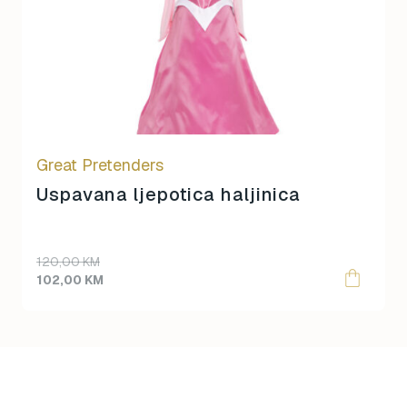
variants.
The
options
may
be
chosen
on
Great Pretenders
the
product
Uspavana ljepotica haljinica
page
120,00
KM
102,00
KM