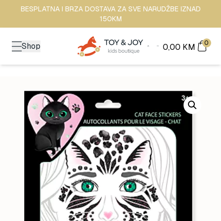
BESPLATNA I BRZA DOSTAVA ZA SVE NARUDŽBE IZNAD
150KM
0
Shop
0,00
KM