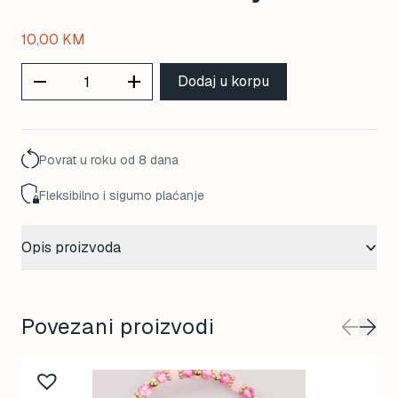
10,00
KM
remove
add
Dodaj u korpu
Povrat u roku od 8 dana
Fleksibilno i sigurno plaćanje
Opis proizvoda
Povezani proizvodi