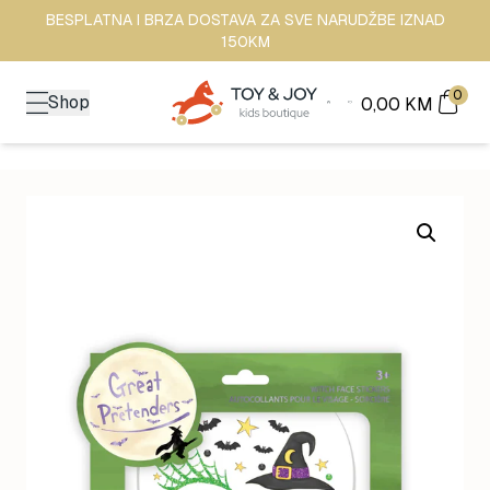
BESPLATNA I BRZA DOSTAVA ZA SVE NARUDŽBE IZNAD
150KM
0
Shop
0,00
KM