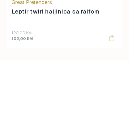
Great Pretenders
the
product
Leptir twirl haljinica sa raifom
page
120,00
KM
102,00
KM