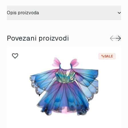
Opis proizvoda
Povezani proizvodi
This
%SALE
product
has
multiple
variants.
The
options
may
be
chosen
on