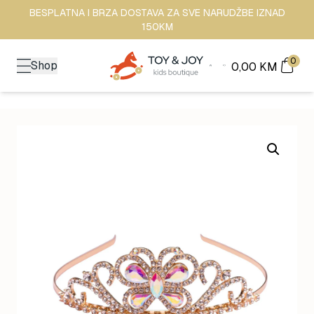
BESPLATNA I BRZA DOSTAVA ZA SVE NARUDŽBE IZNAD
150KM
0
Shop
0,00
KM