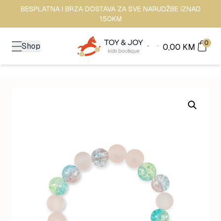
BESPLATNA I BRZA DOSTAVA ZA SVE NARUDŽBE IZNAD
150KM
0
Shop
0,00
KM