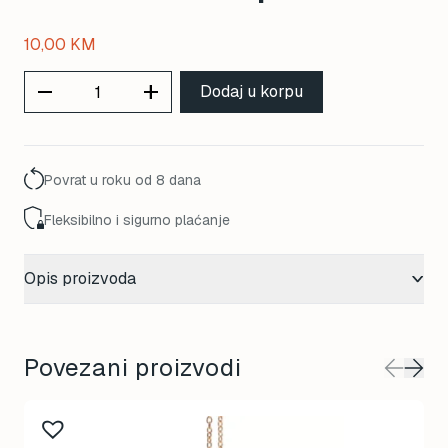
10,00
KM
remove
add
Dodaj u korpu
Povrat u roku od 8 dana
Fleksibilno i sigurno plaćanje
Opis proizvoda
Povezani proizvodi