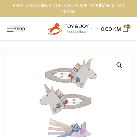
BESPLATNA I BRZA DOSTAVA ZA SVE NARUDŽBE IZNAD
150KM
0
Shop
0,00
KM