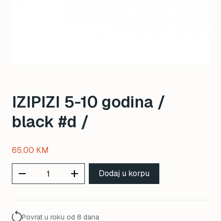
IZIPIZI 5-10 godina /
black #d /
65,00
KM
remove
add
Dodaj u korpu
Povrat u roku od 8 dana