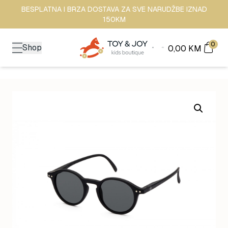
BESPLATNA I BRZA DOSTAVA ZA SVE NARUDŽBE IZNAD
150KM
0
Shop
0,00
KM