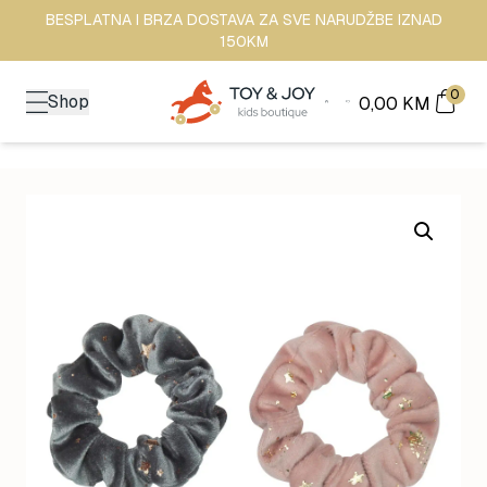
BESPLATNA I BRZA DOSTAVA ZA SVE NARUDŽBE IZNAD
150KM
0
Shop
0,00
KM