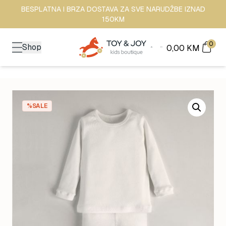
BESPLATNA I BRZA DOSTAVA ZA SVE NARUDŽBE IZNAD
150KM
0
Shop
0,00
KM
%SALE