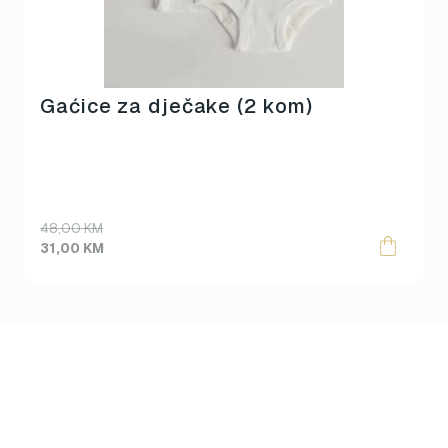
Gaćice za dječake (2 kom)
Original
Current
48,00
KM
price
price
31,00
KM
was:
is:
48,00 KM.
31,00 KM.