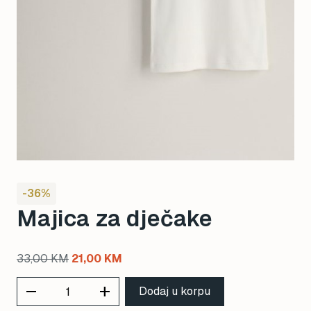
-36%
Majica za dječake
Original
Current
33,00
KM
21,00
KM
price
price
remove
add
Dodaj u korpu
was:
is: