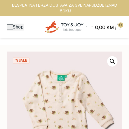
BESPLATNA I BRZA DOSTAVA ZA SVE NARUDŽBE IZNAD
150KM
0
Shop
0,00
KM
%SALE