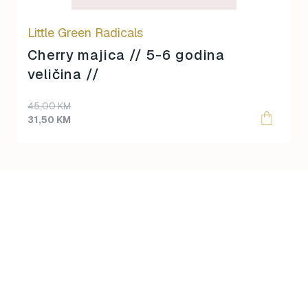
Little Green Radicals
Cherry majica // 5-6 godina
veličina //
Original
Current
45,00
KM
price
price
31,50
KM
was:
is:
45,00 KM.
31,50 KM.