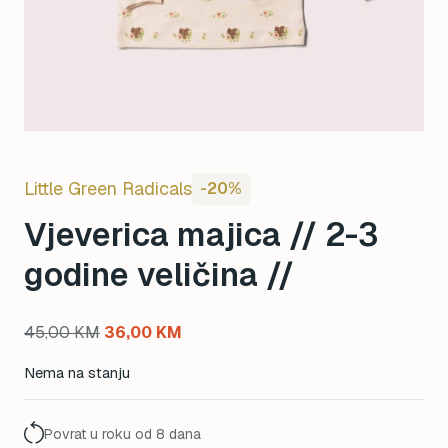
Little Green Radicals
-20%
Vjeverica majica // 2-3
godine veličina //
Original
Current
45,00
KM
36,00
KM
price
price
Nema na stanju
was:
is:
45,00 KM.
36,00 KM.
Povrat u roku od 8 dana