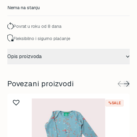
price
price
Nema na stanju
was:
is:
65,00 KM.
52,00 KM.
Povrat u roku od 8 dana
Fleksibilno i sigurno plaćanje
Opis proizvoda
Povezani proizvodi
%SALE