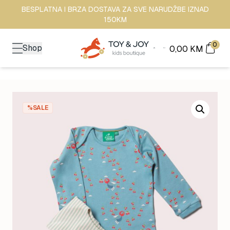
BESPLATNA I BRZA DOSTAVA ZA SVE NARUDŽBE IZNAD
150KM
0
Shop
0,00
KM
%SALE