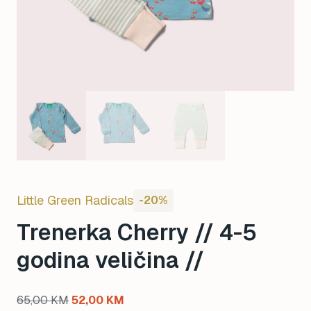
Little Green Radicals
-20%
Trenerka Cherry // 4-5
godina veličina //
Original
Current
65,00
KM
52,00
KM