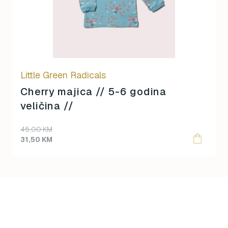
Little Green Radicals
Cherry majica // 5-6 godina
veličina //
Original
Current
45,00
KM
price
price
31,50
KM
was:
is:
45,00 KM.
31,50 KM.