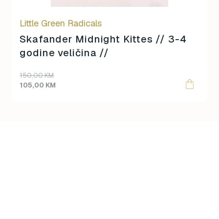
Little Green Radicals
Skafander Midnight Kittes // 3-4
godine veličina //
Original
Current
150,00
KM
price
price
105,00
KM
was:
is:
150,00 KM.
105,00 KM.