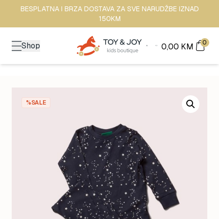
BESPLATNA I BRZA DOSTAVA ZA SVE NARUDŽBE IZNAD
150KM
0
Shop
0,00
KM
%SALE