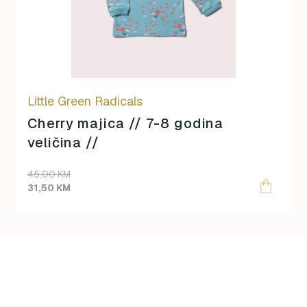
Little Green Radicals
Cherry majica // 7-8 godina
veličina //
Original
Current
45,00
KM
price
price
31,50
KM
was:
is:
45,00 KM.
31,50 KM.