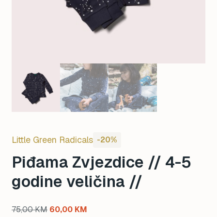
Little Green Radicals
-20%
Piđama Zvjezdice // 4-5
godine veličina //
Original
Current
75,00
KM
60,00
KM