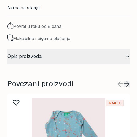
price
price
Nema na stanju
was:
is:
75,00 KM.
60,00 KM.
Povrat u roku od 8 dana
Fleksibilno i sigurno plaćanje
Opis proizvoda
Povezani proizvodi
%SALE