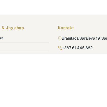
 & Joy shop
Kontakt
ale
Branilaca Sarajeva 19, S
+387 61 445 882
ja
ga
Pronađi nas na Google m
ija soba
jenje
dovi
o