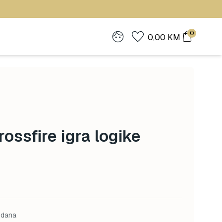
0
0,00
KM
rossfire igra logike
 dana