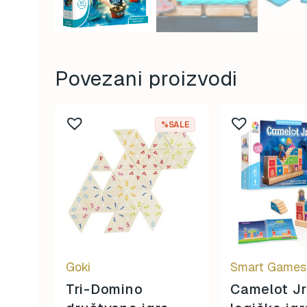
Povezani proizvodi
%SALE
Goki
Smart Games
Tri-Domino
Camelot Jr