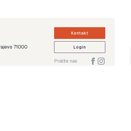
Kontakt
arajevo 71000
Login
Pratite nas
ap