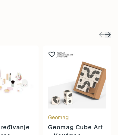
Geomag
Jano
uređivanje
Geomag Cube Art
Kuti