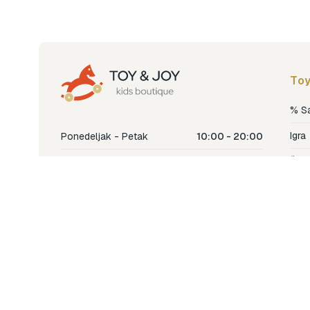
Toy
% S
Igra
Ponedeljak - Petak
10:00 - 20:00
Šetn
Subota
10:00 - 18:00
Nje
Nedjelja
Ne radimo
Dječ
Hran
Bren
Nov