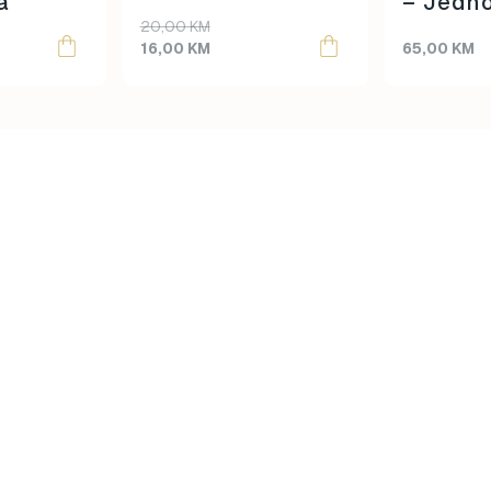
a
– Jedn
Original
Current
20,00
KM
price
price
16,00
KM
65,00
KM
was:
is:
20,00 KM.
16,00 KM.