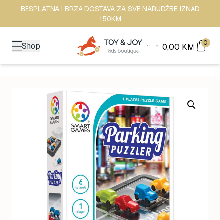
BESPLATNA I BRZA DOSTAVA ZA SVE NARUDŽBE IZNAD
150KM
0
Shop
0,00
KM