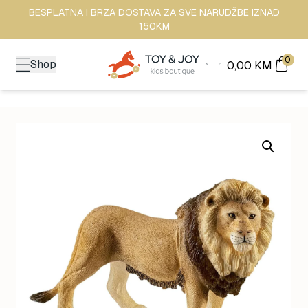
BESPLATNA I BRZA DOSTAVA ZA SVE NARUDŽBE IZNAD
150KM
0
Shop
0,00
KM