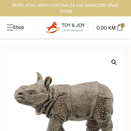
BESPLATNA I BRZA DOSTAVA ZA SVE NARUDŽBE IZNAD
150KM
0
Shop
0,00
KM