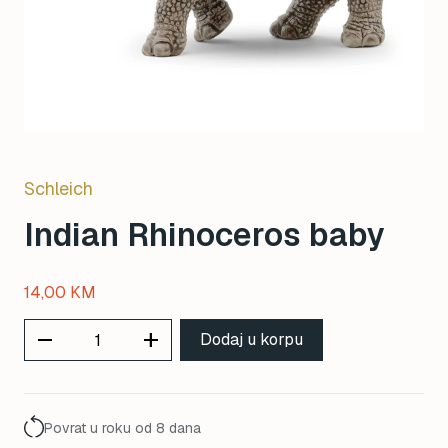
Schleich
Indian Rhinoceros baby
14,00
KM
remove
add
Dodaj u korpu
Povrat u roku od 8 dana