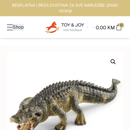
BESPLATNA I BRZA DOSTAVA ZA SVE NARUDŽBE IZNAD
150KM
0
Shop
0,00
KM