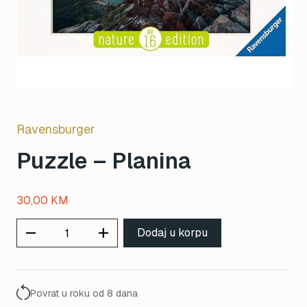
Ravensburger
Puzzle – Planina
30,00
KM
remove
add
Dodaj u korpu
Povrat u roku od 8 dana