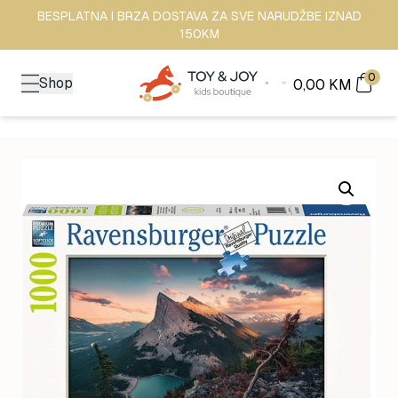
BESPLATNA I BRZA DOSTAVA ZA SVE NARUDŽBE IZNAD
150KM
0
Shop
0,00
KM