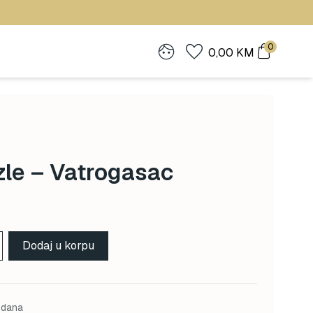
0
0,00
KM
zle – Vatrogasac
Dodaj u korpu
 dana