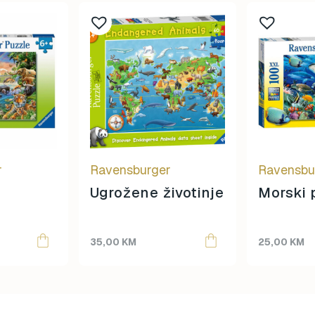
r
Ravensburger
Ravensbu
Ugrožene životinje
Morski 
35,00
KM
25,00
KM