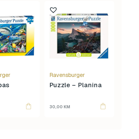
Puzz
rger
Ravensburger
Aust
pas
Puzzle – Planina
30,00
KM
22,00