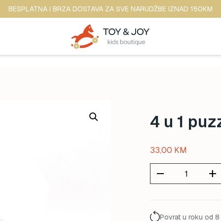
BESPLATNA I BRZA DOSTAVA ZA SVE NARUDŽBE IZNAD 150KM
4 u 1 puz
33,00
KM
remove
add
Povrat u roku od 8