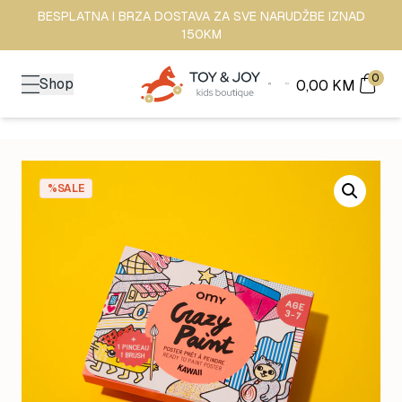
BESPLATNA I BRZA DOSTAVA ZA SVE NARUDŽBE IZNAD
150KM
0
Shop
0,00
KM
%SALE