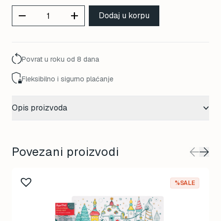
price
price
remove
add
Dodaj u korpu
was:
is:
20,00 KM.
17,00 KM.
Povrat u roku od 8 dana
Fleksibilno i sigurno plaćanje
Opis proizvoda
Povezani proizvodi
%SALE