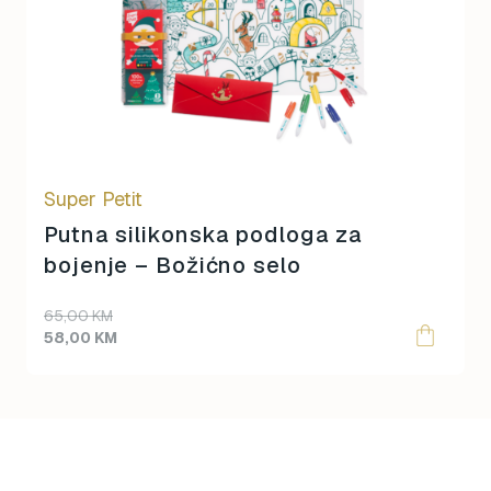
Super Petit
Putna silikonska podloga za
bojenje – Božićno selo
Original
Current
65,00
KM
price
price
58,00
KM
was:
is:
65,00 KM.
58,00 KM.