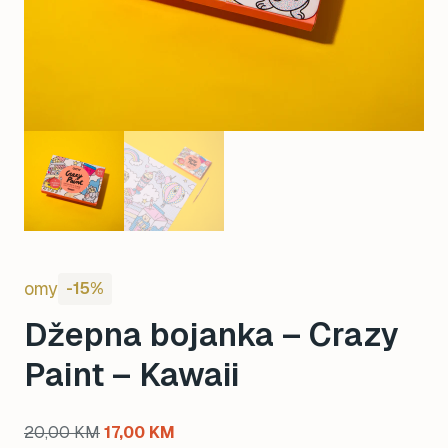
omy
-15%
Džepna bojanka – Crazy
Paint – Kawaii
Original
Current
20,00
KM
17,00
KM