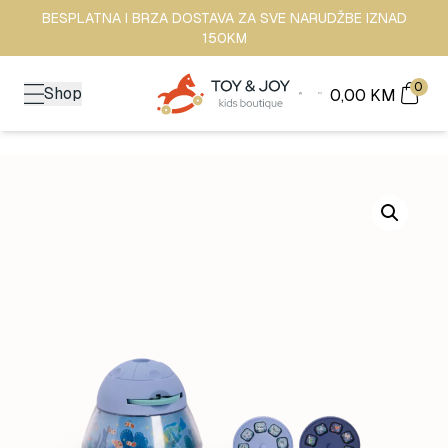
BESPLATNA I BRZA DOSTAVA ZA SVE NARUDŽBE IZNAD
150KM
0
Shop
0,00
KM