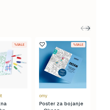
%SALE
%SALE
it
omy
omy
tna
Poster za bojanje
Džep