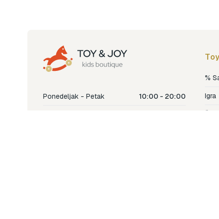
Toy
% S
Igra
Ponedeljak - Petak
10:00 - 20:00
Šetn
Subota
10:00 - 18:00
Nje
Nedjelja
Ne radimo
Dječ
Hran
Bren
Nov