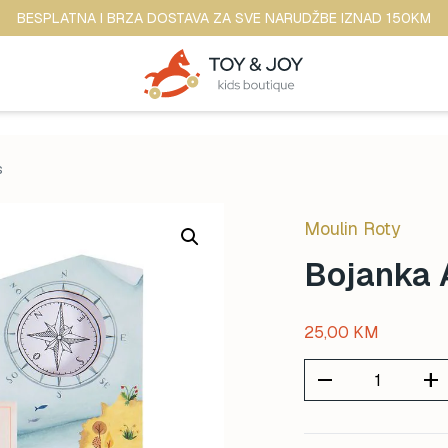
BESPLATNA I BRZA DOSTAVA ZA SVE NARUDŽBE IZNAD 150KM
s
Moulin Roty
Bojanka 
25,00
KM
remove
add