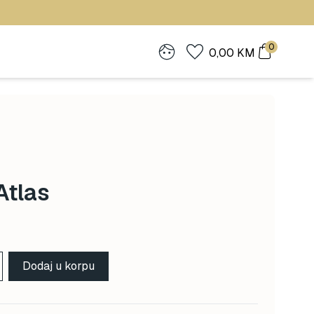
0
0,00
KM
Atlas
Dodaj u korpu