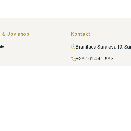
 & Joy shop
Kontakt
ale
Branilaca Sarajeva 19, S
+387 61 445 882
ja
ga
Pronađi nas na Google m
ija soba
jenje
dovi
o