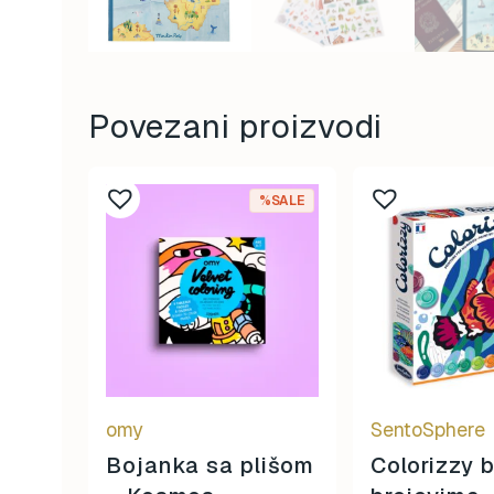
Povezani proizvodi
%SALE
omy
SentoSphere
Bojanka sa plišom
Colorizzy b