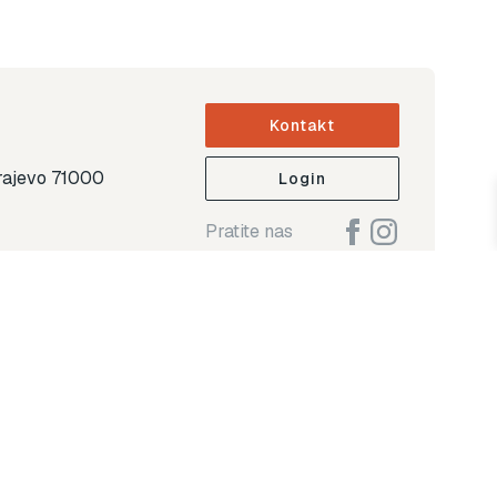
Kontakt
arajevo 71000
Login
Pratite nas
ap