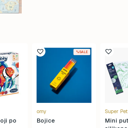
%SALE
omy
Super Pet
oji po
Bojice
Mini pu