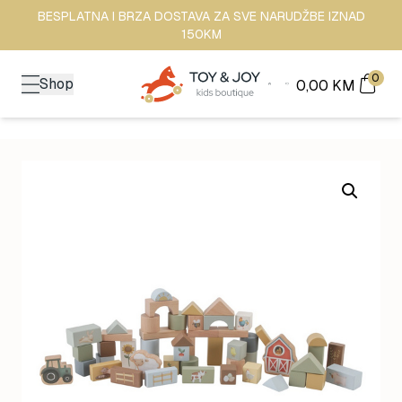
BESPLATNA I BRZA DOSTAVA ZA SVE NARUDŽBE IZNAD
150KM
0
Shop
0,00
KM