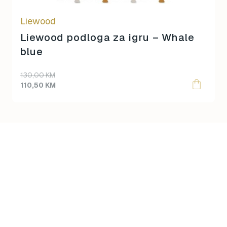
Liewood
Liewood podloga za igru – Whale
blue
Original
Current
130,00
KM
price
price
110,50
KM
was:
is:
130,00 KM.
110,50 KM.