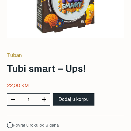
Tuban
Tubi smart – Ups!
22,00
KM
remove
add
Dodaj u korpu
Povrat u roku od 8 dana