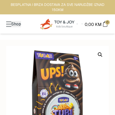
BESPLATNA I BRZA DOSTAVA ZA SVE NARUDŽBE IZNAD
150KM
0
Shop
0,00
KM