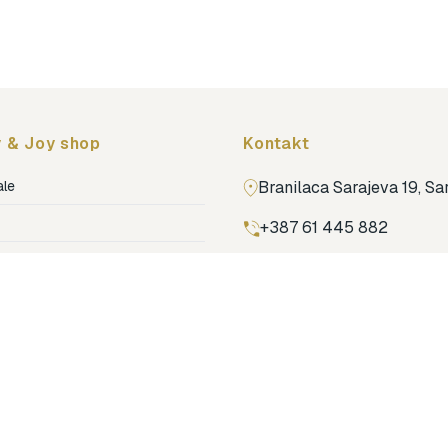
 & Joy shop
Kontakt
ale
Branilaca Sarajeva 19, S
+387 61 445 882
ja
ga
Pronađi nas na Google m
ija soba
jenje
dovi
o