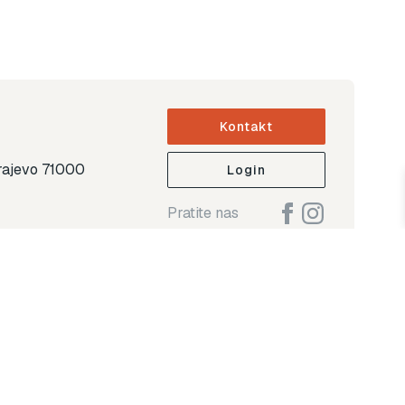
Kontakt
arajevo 71000
Login
Pratite nas
ap