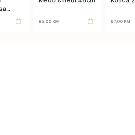
h
Medo smeđi 48cm
Kolica z
 sa
m
95,00
KM
87,00
KM