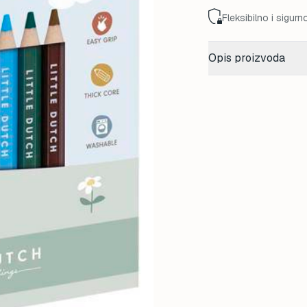
Fleksibilno i sigurn
Opis proizvoda