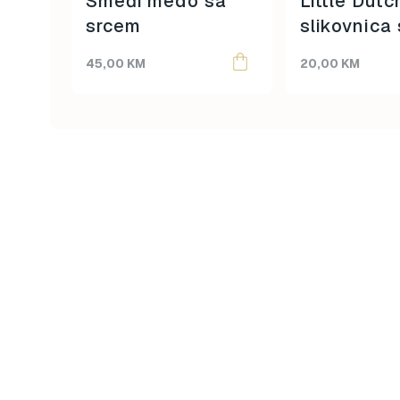
Smeđi medo sa
Little Dutc
srcem
slikovnica
grebalico
45,00
KM
20,00
KM