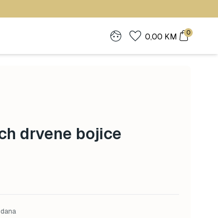
0
0,00
KM
tch drvene bojice
 dana