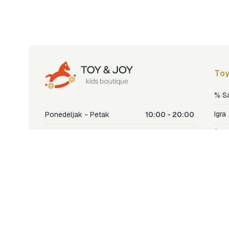
Toy
% S
Igra
Ponedeljak - Petak
10:00 - 20:00
Šetn
Subota
10:00 - 18:00
Nje
Nedjelja
Ne radimo
Dječ
Hran
Bren
Nov