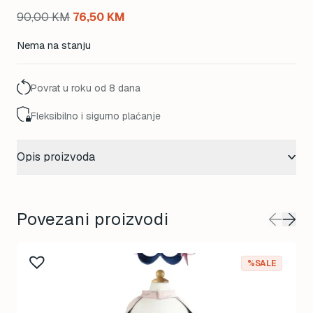
Original
Current
90,00
KM
76,50
KM
price
price
Nema na stanju
was:
is:
90,00 KM.
76,50 KM.
Povrat u roku od 8 dana
Fleksibilno i sigurno plaćanje
Opis proizvoda
Povezani proizvodi
This
%SALE
product
has
multiple