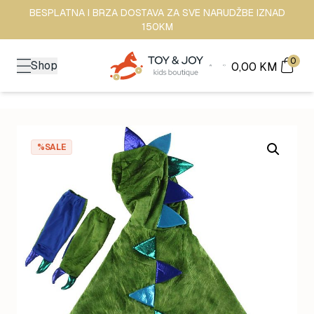
BESPLATNA I BRZA DOSTAVA ZA SVE NARUDŽBE IZNAD
150KM
0
Shop
0,00
KM
%SALE