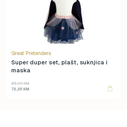
variants.
The
options
may
be
chosen
on
Great Pretenders
the
product
Super duper set, plašt, suknjica i
page
maska
85,00
KM
72,25
KM