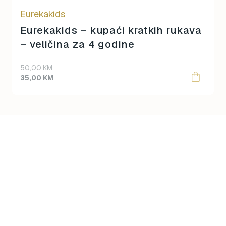
Eurekakids
Eurekakids – kupaći kratkih rukava
– veličina za 4 godine
Original
Current
50,00
KM
price
price
35,00
KM
was:
is:
50,00 KM.
35,00 KM.