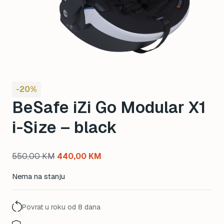
-20%
BeSafe iZi Go Modular X1
i-Size – black
Original
Current
550,00
KM
440,00
KM
price
price
Nema na stanju
was:
is:
550,00 KM.
440,00 KM.
Povrat u roku od 8 dana