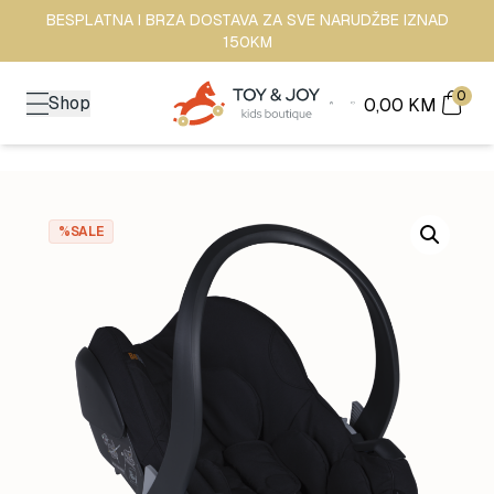
BESPLATNA I BRZA DOSTAVA ZA SVE NARUDŽBE IZNAD
150KM
0
Shop
0,00
KM
%SALE