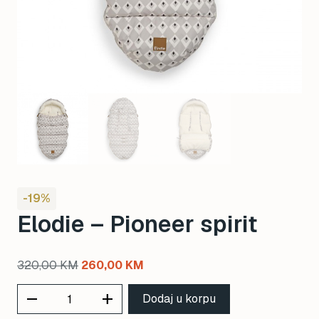
-19%
Elodie – Pioneer spirit
Original
Current
320,00
KM
260,00
KM
price
price
remove
add
Dodaj u korpu
was:
is: