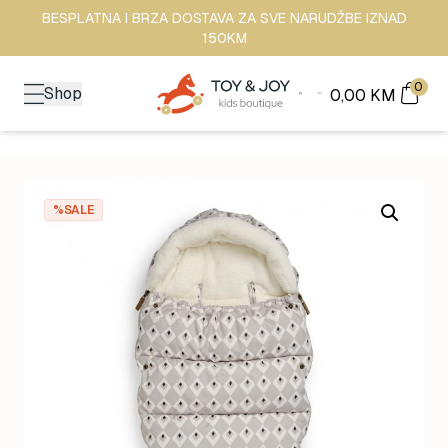
BESPLATNA I BRZA DOSTAVA ZA SVE NARUDŽBE IZNAD
150KM
0
Shop
0,00
KM
%SALE