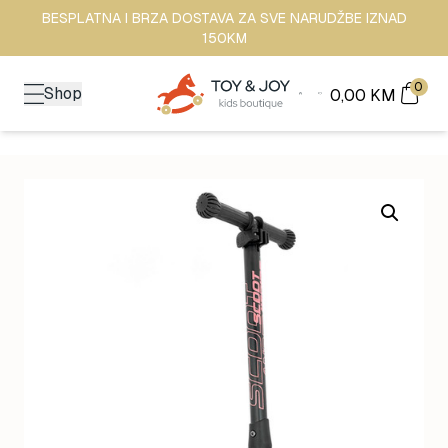
BESPLATNA I BRZA DOSTAVA ZA SVE NARUDŽBE IZNAD
150KM
0
Shop
0,00
KM