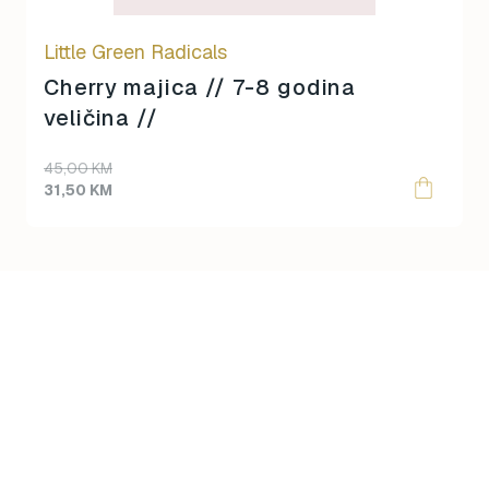
Little Green Radicals
Cherry majica // 7-8 godina
veličina //
Original
Current
45,00
KM
price
price
31,50
KM
was:
is:
45,00 KM.
31,50 KM.