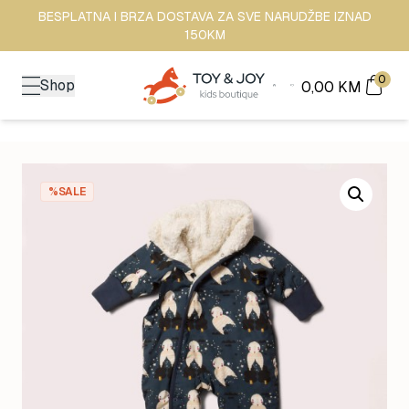
BESPLATNA I BRZA DOSTAVA ZA SVE NARUDŽBE IZNAD
150KM
0
Shop
0,00
KM
%SALE