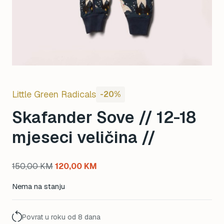
Little Green Radicals
-20%
Skafander Sove // 12-18
mjeseci veličina //
Original
Current
150,00
KM
120,00
KM
price
price
Nema na stanju
was:
is:
150,00 KM.
120,00 KM.
Povrat u roku od 8 dana