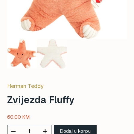
Herman Teddy
Zvijezda Fluffy
60,00
KM
remove
add
Dodaj u korpu