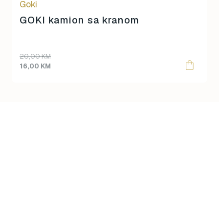
Goki
GOKI kamion sa kranom
Original
Current
20,00
KM
price
price
16,00
KM
was:
is:
20,00 KM.
16,00 KM.