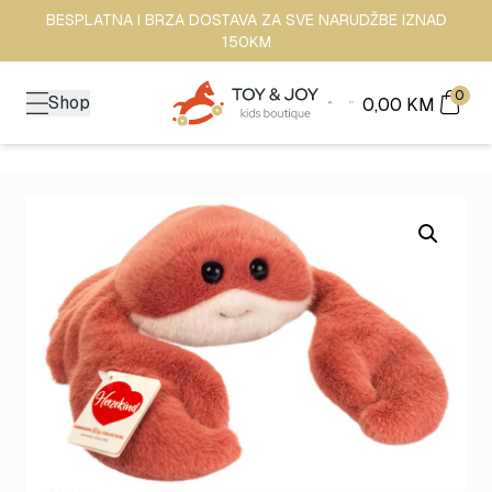
BESPLATNA I BRZA DOSTAVA ZA SVE NARUDŽBE IZNAD
150KM
0
Shop
0,00
KM