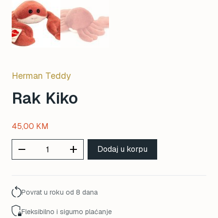
Herman Teddy
Rak Kiko
45,00
KM
remove
add
Dodaj u korpu
Povrat u roku od 8 dana
Fleksibilno i sigurno plaćanje