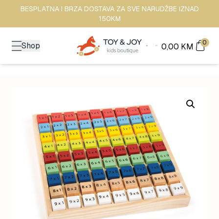
BESPLATNA I BRZA DOSTAVA ZA SVE NARUDŽBE IZNAD
150KM
0
Shop
0,00
KM