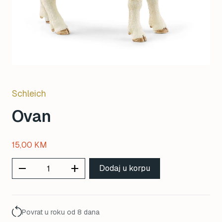
Schleich
Ovan
15,00
KM
remove
add
Dodaj u korpu
Povrat u roku od 8 dana