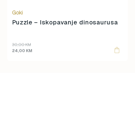
Goki
Puzzle – Iskopavanje dinosaurusa
Original
Current
30,00
KM
price
price
24,00
KM
was:
is:
30,00 KM.
24,00 KM.