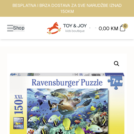
BESPLATNA I BRZA DOSTAVA ZA SVE NARUDŽBE IZNAD
150KM
0
Shop
0,00
KM