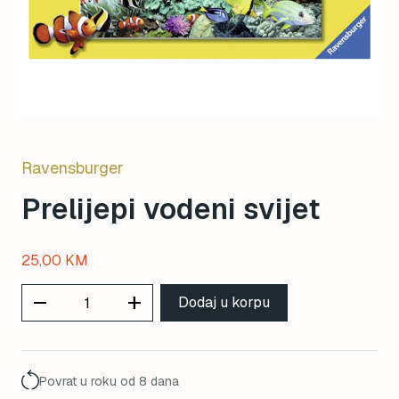
Ravensburger
Prelijepi vodeni svijet
25,00
KM
remove
add
Dodaj u korpu
Povrat u roku od 8 dana