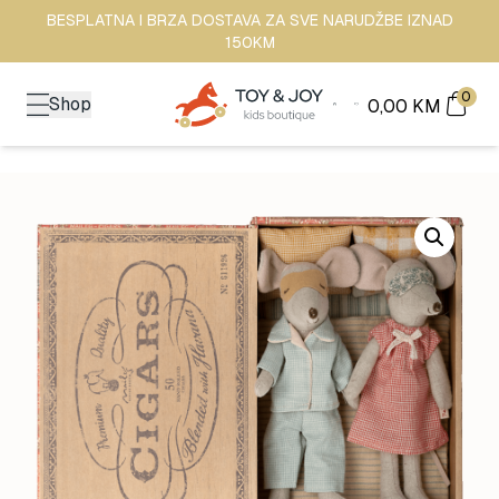
BESPLATNA I BRZA DOSTAVA ZA SVE NARUDŽBE IZNAD
150KM
0
Shop
0,00
KM