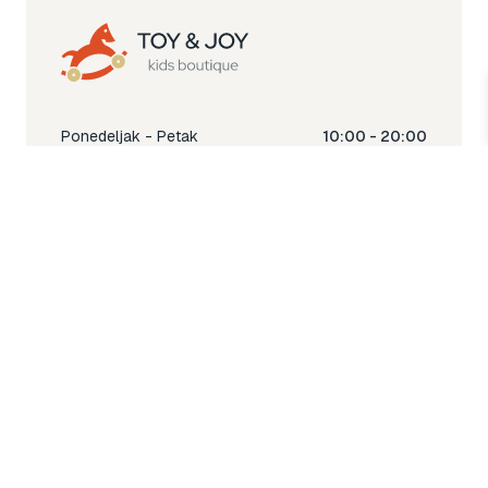
Ponedeljak - Petak
10:00 - 20:00
Subota
10:00 - 18:00
Nedjelja
Ne radimo
Toy & Joy shop
% Sale
Igra
Šetnja