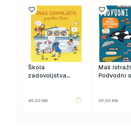
Škola
Mali istraž
zadovoljstva
Podvodni s
gospođice Mirice
45,00
KM
30,00
KM