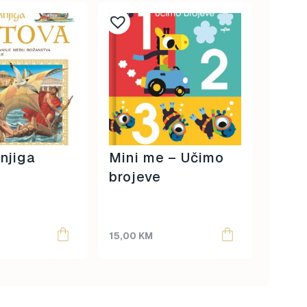
knjiga
Mini me – Učimo
Knjig
brojeve
Beba
15,00
KM
90,00