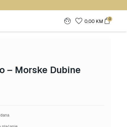
0
0,00
KM
o – Morske Dubine
 dana
o plaćanje