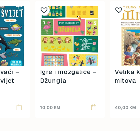
ivači –
Igre i mozgalice –
Velika 
vijet
Džungla
mitova
10,00
KM
40,00
KM