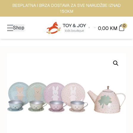
BESPLATNA I BRZA DOSTAVA ZA SVE NARUDŽBE IZNAD
150KM
0
Shop
0,00
KM